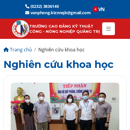
(0232) 3836140
VN
vanphong.ktcnnqb@gmail.com
TRƯỜNG CAO ĐẲNG KỸ THUẬT
CÔNG - NÔNG NGHIỆP QUẢNG TRỊ
Trang chủ
Nghiên cứu khoa học
Nghiên cứu khoa học