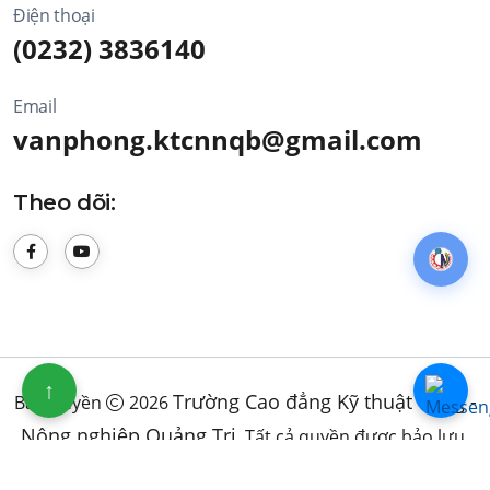
Điện thoại
(0232) 3836140
Email
vanphong.ktcnnqb@gmail.com
Theo dõi:
↑
Trường Cao đẳng Kỹ thuật Công -
Bản quyền
2026
Nông nghiệp Quảng Trị
. Tất cả quyền được bảo lưu.
Điều khoản sử dụng
Chính sách bảo mật